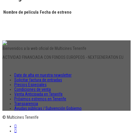
Nombre de película
Fecha de estreno
Bienvenidos a la web oficial de Multicines Tenerife
ACTIVIDAD FINANCIADA CON FONDOS EUROPEOS - NEXTGENERATION EU
Date de alta en nuestra newsletter
Solicitar factura de entradas
Precios Especiales
Condiciones de venta
Venta Anticipada en Tenerife
Próximos estrenos en Tenerife
Transparencia
Ayudas públicas / Subvención Gobierno
© Multicines Tenerife