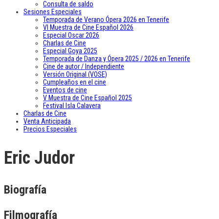
Consulta de saldo
Sesiones Especiales
Temporada de Verano Ópera 2026 en Tenerife
VI Muestra de Cine Español 2026
Especial Oscar 2026
Charlas de Cine
Especial Goya 2025
Temporada de Danza y Ópera 2025 / 2026 en Tenerife
Cine de autor / Independiente
Versión Original (VOSE)
Cumpleaños en el cine
Eventos de cine
V Muestra de Cine Español 2025
Festival Isla Calavera
Charlas de Cine
Venta Anticipada
Precios Especiales
Eric Judor
Biografía
Filmografía