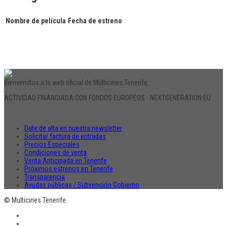
Nombre de película
Fecha de estreno
Bienvenidos a la web oficial de Multicines Tenerife
ACTIVIDAD FINANCIADA CON FONDOS EUROPEOS - NEXTGENERATION EU
Date de alta en nuestra newsletter
Solicitar factura de entradas
Precios Especiales
Condiciones de venta
Venta Anticipada en Tenerife
Próximos estrenos en Tenerife
Transparencia
Ayudas públicas / Subvención Gobierno
© Multicines Tenerife