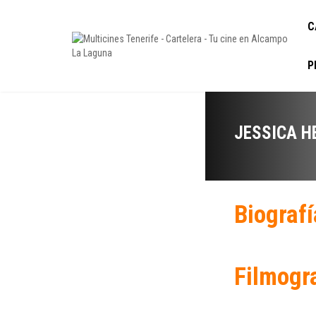
C
P
JESSICA H
Biografí
Filmogr