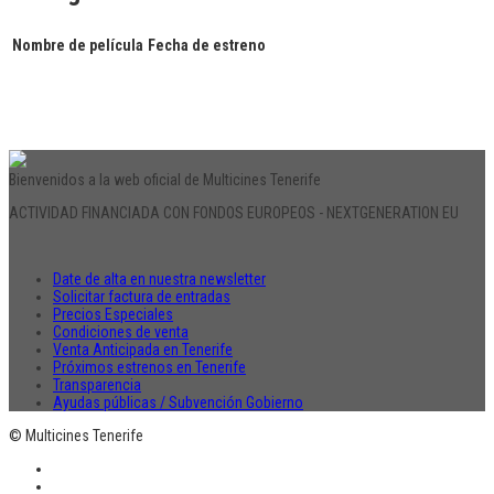
Nombre de película
Fecha de estreno
Bienvenidos a la web oficial de Multicines Tenerife
ACTIVIDAD FINANCIADA CON FONDOS EUROPEOS - NEXTGENERATION EU
Date de alta en nuestra newsletter
Solicitar factura de entradas
Precios Especiales
Condiciones de venta
Venta Anticipada en Tenerife
Próximos estrenos en Tenerife
Transparencia
Ayudas públicas / Subvención Gobierno
© Multicines Tenerife