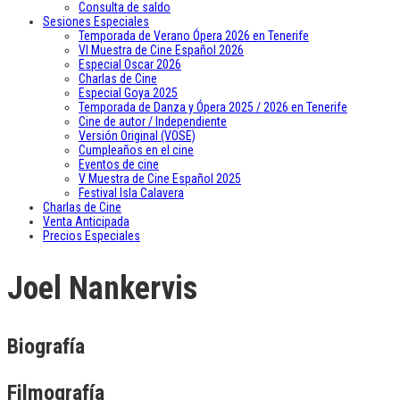
Consulta de saldo
Sesiones Especiales
Temporada de Verano Ópera 2026 en Tenerife
VI Muestra de Cine Español 2026
Especial Oscar 2026
Charlas de Cine
Especial Goya 2025
Temporada de Danza y Ópera 2025 / 2026 en Tenerife
Cine de autor / Independiente
Versión Original (VOSE)
Cumpleaños en el cine
Eventos de cine
V Muestra de Cine Español 2025
Festival Isla Calavera
Charlas de Cine
Venta Anticipada
Precios Especiales
Joel Nankervis
Biografía
Filmografía