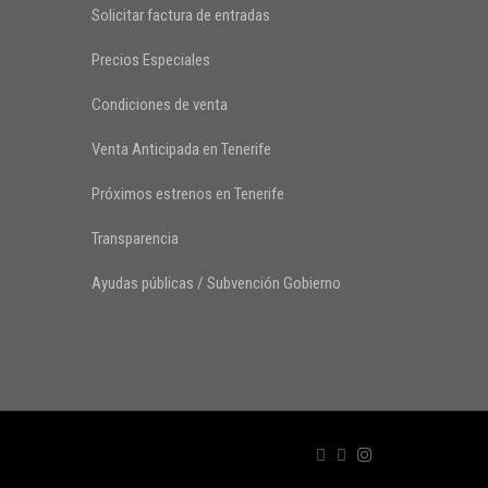
Solicitar factura de entradas
Precios Especiales
Condiciones de venta
Venta Anticipada en Tenerife
Próximos estrenos en Tenerife
Transparencia
Ayudas públicas / Subvención Gobierno