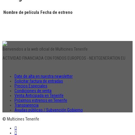
Nombre de película
Fecha de estreno
Bienvenidos a la web oficial de Multicines Tenerife
ACTIVIDAD FINANCIADA CON FONDOS EUROPEOS - NEXTGENERATION EU
Date de alta en nuestra newsletter
Solicitar factura de entradas
Precios Especiales
Condiciones de venta
Venta Anticipada en Tenerife
Próximos estrenos en Tenerife
Transparencia
Ayudas públicas / Subvención Gobierno
© Multicines Tenerife