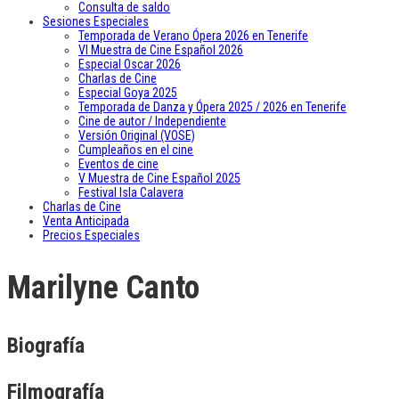
Consulta de saldo
Sesiones Especiales
Temporada de Verano Ópera 2026 en Tenerife
VI Muestra de Cine Español 2026
Especial Oscar 2026
Charlas de Cine
Especial Goya 2025
Temporada de Danza y Ópera 2025 / 2026 en Tenerife
Cine de autor / Independiente
Versión Original (VOSE)
Cumpleaños en el cine
Eventos de cine
V Muestra de Cine Español 2025
Festival Isla Calavera
Charlas de Cine
Venta Anticipada
Precios Especiales
Marilyne Canto
Biografía
Filmografía