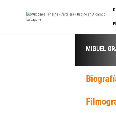
C
P
MIGUEL G
Biografí
Filmogr