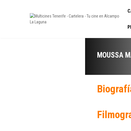
C
P
MOUSSA M
Biografí
Filmogr