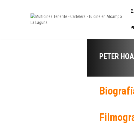
C
P
PETER HOA
Biografí
Filmogr