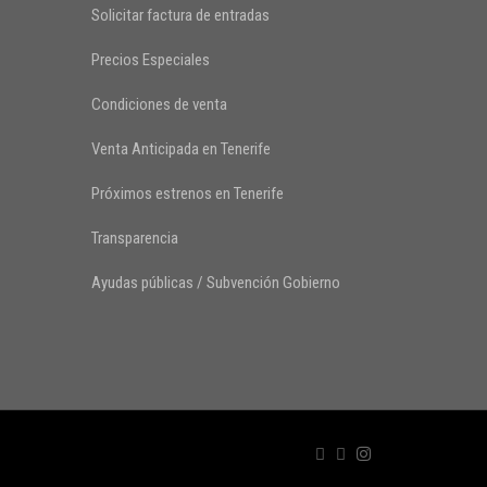
Solicitar factura de entradas
Precios Especiales
Condiciones de venta
Venta Anticipada en Tenerife
Próximos estrenos en Tenerife
Transparencia
Ayudas públicas / Subvención Gobierno