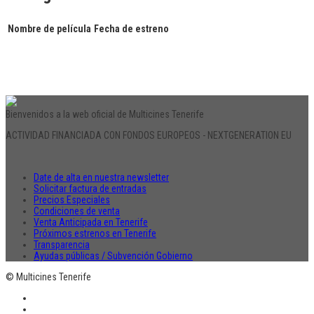
Nombre de película
Fecha de estreno
Bienvenidos a la web oficial de Multicines Tenerife
ACTIVIDAD FINANCIADA CON FONDOS EUROPEOS - NEXTGENERATION EU
Date de alta en nuestra newsletter
Solicitar factura de entradas
Precios Especiales
Condiciones de venta
Venta Anticipada en Tenerife
Próximos estrenos en Tenerife
Transparencia
Ayudas públicas / Subvención Gobierno
© Multicines Tenerife