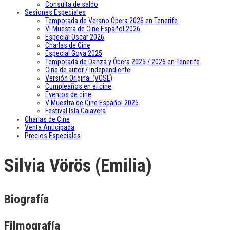
Consulta de saldo
Sesiones Especiales
Temporada de Verano Ópera 2026 en Tenerife
VI Muestra de Cine Español 2026
Especial Oscar 2026
Charlas de Cine
Especial Goya 2025
Temporada de Danza y Ópera 2025 / 2026 en Tenerife
Cine de autor / Independiente
Versión Original (VOSE)
Cumpleaños en el cine
Eventos de cine
V Muestra de Cine Español 2025
Festival Isla Calavera
Charlas de Cine
Venta Anticipada
Precios Especiales
Silvia Vörös (Emilia)
Biografía
Filmografía