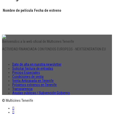
Nombre de película
Fecha de estreno
Bienvenidos a la web oficial de Multicines Tenerife
ACTIVIDAD FINANCIADA CON FONDOS EUROPEOS - NEXTGENERATION EU
Date de alta en nuestra newsletter
Solicitar factura de entradas
Precios Especiales
Condiciones de venta
Venta Anticipada en Tenerife
Próximos estrenos en Tenerife
Transparencia
Ayudas públicas / Subvención Gobierno
© Multicines Tenerife