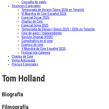
Consulta de saldo
Sesiones Especiales
Temporada de Verano Ópera 2026 en Tenerife
VI Muestra de Cine Español 2026
Especial Oscar 2026
Charlas de Cine
Especial Goya 2025
Temporada de Danza y Ópera 2025 / 2026 en Tenerife
Cine de autor / Independiente
Versión Original (VOSE)
Cumpleaños en el cine
Eventos de cine
V Muestra de Cine Español 2025
Festival Isla Calavera
Charlas de Cine
Venta Anticipada
Precios Especiales
Tom Holland
Biografía
Filmografía