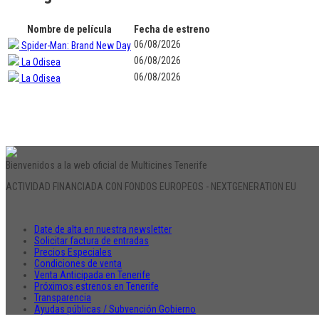
Nombre de película
Fecha de estreno
06/08/2026
Spider-Man: Brand New Day
06/08/2026
La Odisea
06/08/2026
La Odisea
Bienvenidos a la web oficial de Multicines Tenerife
ACTIVIDAD FINANCIADA CON FONDOS EUROPEOS - NEXTGENERATION EU
Date de alta en nuestra newsletter
Solicitar factura de entradas
Precios Especiales
Condiciones de venta
Venta Anticipada en Tenerife
Próximos estrenos en Tenerife
Transparencia
Ayudas públicas / Subvención Gobierno