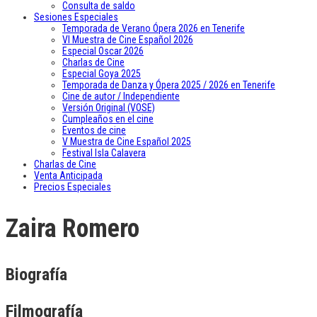
Consulta de saldo
Sesiones Especiales
Temporada de Verano Ópera 2026 en Tenerife
VI Muestra de Cine Español 2026
Especial Oscar 2026
Charlas de Cine
Especial Goya 2025
Temporada de Danza y Ópera 2025 / 2026 en Tenerife
Cine de autor / Independiente
Versión Original (VOSE)
Cumpleaños en el cine
Eventos de cine
V Muestra de Cine Español 2025
Festival Isla Calavera
Charlas de Cine
Venta Anticipada
Precios Especiales
Zaira Romero
Biografía
Filmografía