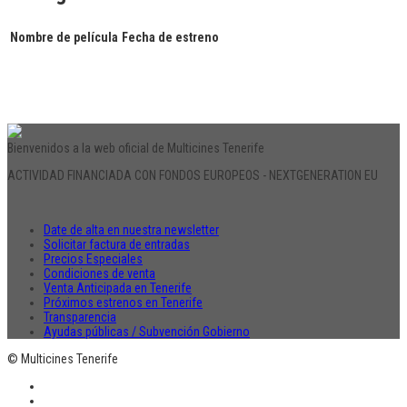
Nombre de película
Fecha de estreno
Bienvenidos a la web oficial de Multicines Tenerife
ACTIVIDAD FINANCIADA CON FONDOS EUROPEOS - NEXTGENERATION EU
Date de alta en nuestra newsletter
Solicitar factura de entradas
Precios Especiales
Condiciones de venta
Venta Anticipada en Tenerife
Próximos estrenos en Tenerife
Transparencia
Ayudas públicas / Subvención Gobierno
© Multicines Tenerife