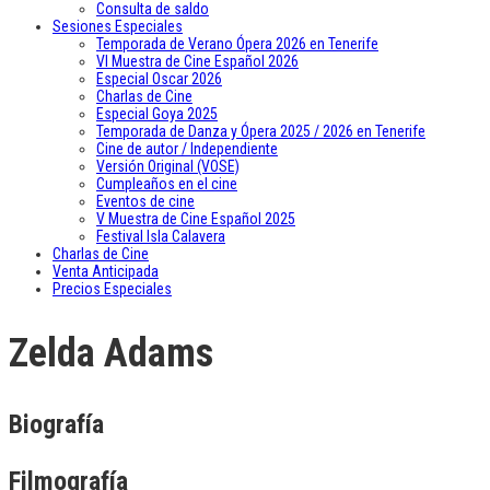
Consulta de saldo
Sesiones Especiales
Temporada de Verano Ópera 2026 en Tenerife
VI Muestra de Cine Español 2026
Especial Oscar 2026
Charlas de Cine
Especial Goya 2025
Temporada de Danza y Ópera 2025 / 2026 en Tenerife
Cine de autor / Independiente
Versión Original (VOSE)
Cumpleaños en el cine
Eventos de cine
V Muestra de Cine Español 2025
Festival Isla Calavera
Charlas de Cine
Venta Anticipada
Precios Especiales
Zelda Adams
Biografía
Filmografía