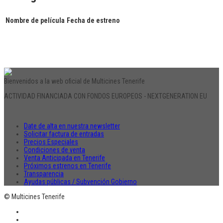
Nombre de película
Fecha de estreno
Bienvenidos a la web oficial de Multicines Tenerife
ACTIVIDAD FINANCIADA CON FONDOS EUROPEOS - NEXTGENERATION EU
Date de alta en nuestra newsletter
Solicitar factura de entradas
Precios Especiales
Condiciones de venta
Venta Anticipada en Tenerife
Próximos estrenos en Tenerife
Transparencia
Ayudas públicas / Subvención Gobierno
© Multicines Tenerife