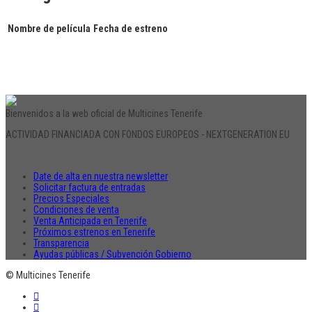
Nombre de película
Fecha de estreno
Bienvenidos a la web oficial de Multicines Tenerife
ACTIVIDAD FINANCIADA CON FONDOS EUROPEOS - NEXTGENERATION EU
Date de alta en nuestra newsletter
Solicitar factura de entradas
Precios Especiales
Condiciones de venta
Venta Anticipada en Tenerife
Próximos estrenos en Tenerife
Transparencia
Ayudas públicas / Subvención Gobierno
© Multicines Tenerife