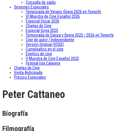
Consulta de saldo
Sesiones Especiales
Temporada de Verano Ópera 2026 en Tenerife
VI Muestra de Cine Español 2026
Especial Oscar 2026
Charlas de Cine
Especial Goya 2025
Temporada de Danza y Ópera 2025 / 2026 en Tenerife
Cine de autor / Independiente
Versión Original (VOSE)
Cumpleaños en el cine
Eventos de cine
V Muestra de Cine Español 2025
Festival Isla Calavera
Charlas de Cine
Venta Anticipada
Precios Especiales
Peter Cattaneo
Biografía
Filmografía