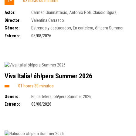
TP
02 horas 00 minutos
Actor:
Carmen Giannattasio
,
Antonio Poli
,
Claudio Sgura
,
Alessandro Abis
,
Armando Gabba
,
Saverio Fiore
,
Gianni Paci
Director:
Valentina Carrasco
Género:
Estrenos y destacados
,
En cartelera
,
óh!pera Summer
2026
Estreno:
08/08/2026
Viva Italia! óh!pera Summer 2026
01 horas 39 minutos
Género:
En cartelera
,
óh!pera Summer 2026
Estreno:
08/08/2026