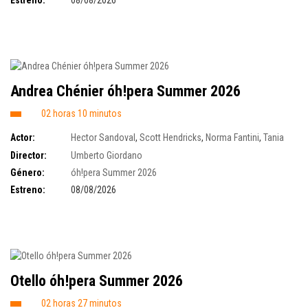
Andrea Chénier óh!pera Summer 2026
02 horas 10 minutos
Actor:
Hector Sandoval
,
Scott Hendricks
,
Norma Fantini
,
Tania
Kross
,
Rosalind Plowright
Director:
Umberto Giordano
Género:
óh!pera Summer 2026
Estreno:
08/08/2026
Otello óh!pera Summer 2026
02 horas 27 minutos