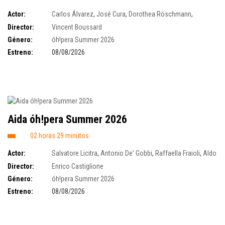
Actor:
Carlos Álvarez
,
José Cura
,
Dorothea Röschmann
,
Benjamin Bernheim
,
Christa Mayer
,
Georg Zeppenfeld
,
Bror Magnus
Director:
Vincent Boussard
Tødenes
,
Csaba Szegedi
Género:
óh!pera Summer 2026
Estreno:
08/08/2026
Aida óh!pera Summer 2026
02 horas 29 minutos
Actor:
Salvatore Licitra
,
Antonio De' Gobbi
,
Raffaella Fraioli
,
Aldo
Bruni
,
Christophoros Stamboglis
,
Juan Pons
,
Rossana Rinaldi
,
Isabelle
Director:
Enrico Castiglione
Kabatu
Género:
óh!pera Summer 2026
Estreno:
08/08/2026