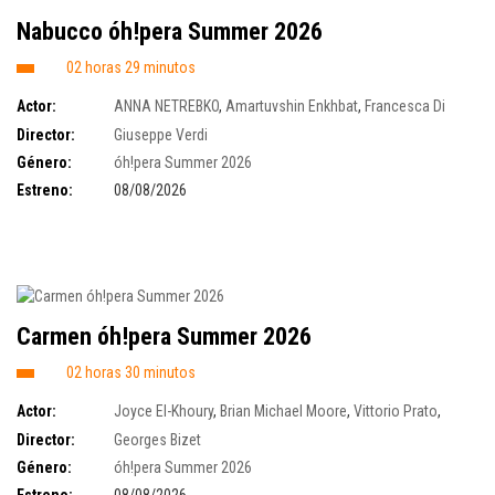
Nabucco óh!pera Summer 2026
02 horas 29 minutos
Actor:
ANNA NETREBKO
,
Amartuvshin Enkhbat
,
Francesca Di
Sauro
,
Galeano Salas
,
Christian Van Horn
Director:
Giuseppe Verdi
Género:
óh!pera Summer 2026
Estreno:
08/08/2026
Carmen óh!pera Summer 2026
02 horas 30 minutos
Actor:
Joyce El-Khoury
,
Brian Michael Moore
,
Vittorio Prato
,
Mikołaj Bońkowski
,
Aleksandra Szmyd
,
Marco di Sapia
,
Sofia Vinnik
,
Director:
Georges Bizet
Vanessa Vasquez
Género:
óh!pera Summer 2026
Estreno:
08/08/2026