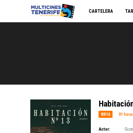
CARTELERA
TAR
Habitació
NR16
01 hora
Actor:
Gize