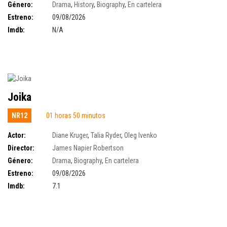
Género:
Drama
,
History
,
Biography
,
En cartelera
Estreno:
09/08/2026
Imdb:
N/A
Joika
NR12
01 horas 50 minutos
Actor:
Diane Kruger
,
Talia Ryder
,
Oleg Ivenko
Director:
James Napier Robertson
Género:
Drama
,
Biography
,
En cartelera
Estreno:
09/08/2026
Imdb:
7.1