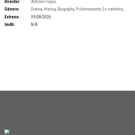
Director:
Antoine Fuqua
Género:
Drama
,
History
,
Biography
,
Próximamente
,
En cartelera
,
Venta anticipada
,
venta anticipada banner
Estreno:
09/08/2026
Imdb:
N/A