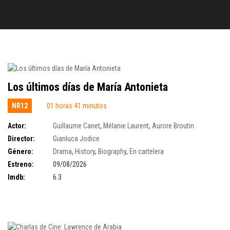
Los últimos días de María Antonieta
NR12
01 horas 41 minutos
Actor:
Guillaume Canet
,
Mélanie Laurent
,
Aurore Broutin
Director:
Gianluca Jodice
Género:
Drama
,
History
,
Biography
,
En cartelera
Estreno:
09/08/2026
Imdb:
6.3