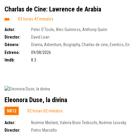
Charlas de Cine: Lawrence de Arabia
03 horas 47 minutos
Actor:
Peter O'Toole
,
Alec Guinness
,
Anthony Quinn
Director:
David Lean
Género:
Drama
,
Adventure
,
Biography
,
Charlas de cine
,
Eventos
,
En
cartelera
,
Venta anticipada
,
venta anticipada banner
Estreno:
09/08/2026
Imdb:
8.3
Eleonora Duse, la divina
NR12
02 horas 02 minutos
Actor:
Noémie Merlant
,
Valeria Bruni Tedeschi
,
Noémie Lvovsky
Director:
Pietro Marcello