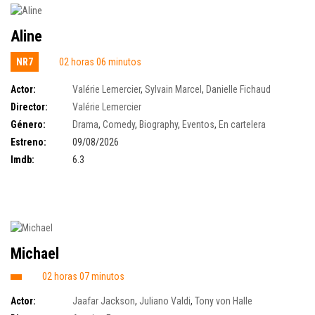
Aline
NR7
02 horas 06 minutos
Actor:
Valérie Lemercier
,
Sylvain Marcel
,
Danielle Fichaud
Director:
Valérie Lemercier
Género:
Drama
,
Comedy
,
Biography
,
Eventos
,
En cartelera
Estreno:
09/08/2026
Imdb:
6.3
Michael
02 horas 07 minutos
Actor:
Jaafar Jackson
,
Juliano Valdi
,
Tony von Halle